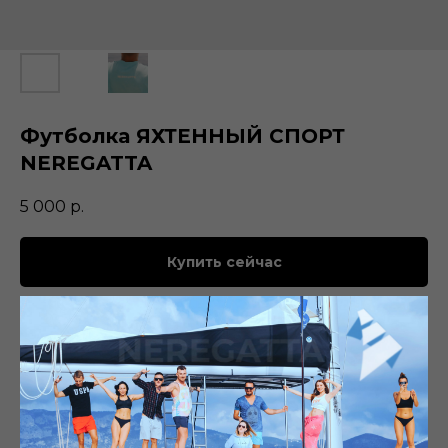
Футболка ЯХТЕННЫЙ СПОРТ
NEREGATTA
5 000
р.
Купить сейчас
Эта коллекция представлена свежими расцветками с логотипами на
футболках oversize.
Комфортная и износостойкая модель oversize выполнена из
премиум хлопка.
Премиум хлопок.
Классический силуэт.