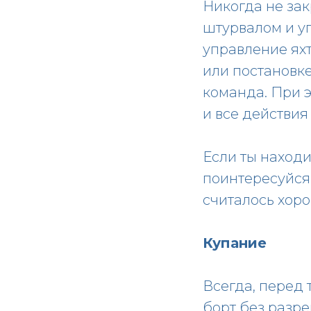
Никогда не зак
штурвалом и уп
управление ях
или постановке
команда. При 
и все действия
Если ты находи
поинтересуйся,
считалось хор
Купание
Всегда, перед 
борт без разр