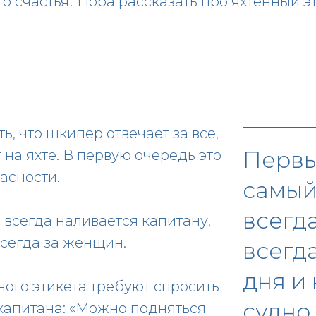
о счастья! Пора рассказать про яхтенный эт
ь, что шкипер отвечает за все,
Первы
 на яхте. В первую очередь это
асности.
самый
всегд
всегда наливается капитану,
всегда за женщин.
всегд
дня и 
ого этикета требуют спросить
судно
капитана: «Можно подняться