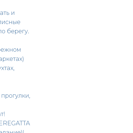
ать и
писные
по берегу.
брежном
аркетах)
хтах,
 прогулки,
т!
 NEREGATTA
елание)!