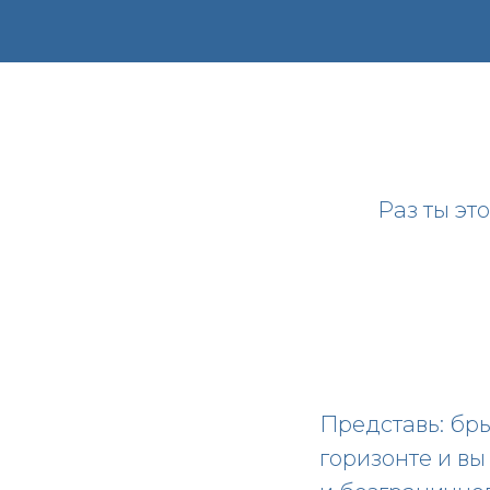
Раз ты эт
Представь: бры
горизонте и в