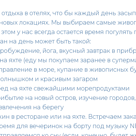
отдыха в отелях, что бы каждый день засып
 новых локациях. Мы выбираем самые живо
этом у нас всегда остается время погулять 
н на день может быть такой:
 - пробуждение, йога, вкусный завтрак в при
на яхте (еду мы покупаем заранее в суперм
отправление в море, купание в живописных бу
олнышком и красивым загаром
 обед на яхте свежайшими морепродуктами
прибытие на новый остров, изучение городов,
звлечения на берегу
ужин в ресторане или на яхте. Встречаем зака
 время для вечеринок на борту под музыку
отправляемся ко сну (если, конечно, будет ж