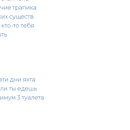
ичие трапика
ких существ.
кто-то тебя
ыть
эти дни яхта
сли ты едешь
нимум 3 туалета