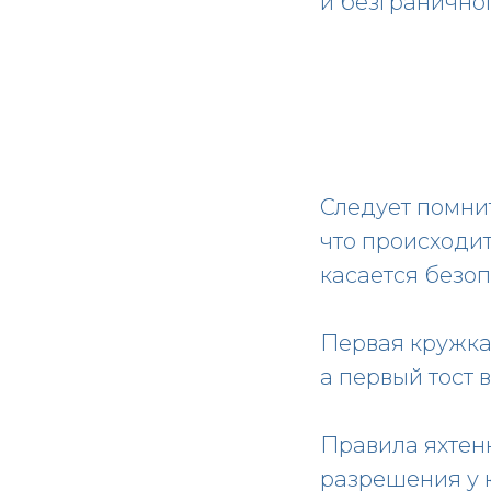
и безграничног
Следует помнит
что происходит
касается безоп
Первая кружка 
а первый тост 
Правила яхтенн
разрешения у 