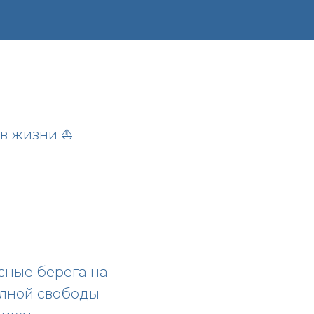
в жизни ⛵️
исные берега на
олной свободы