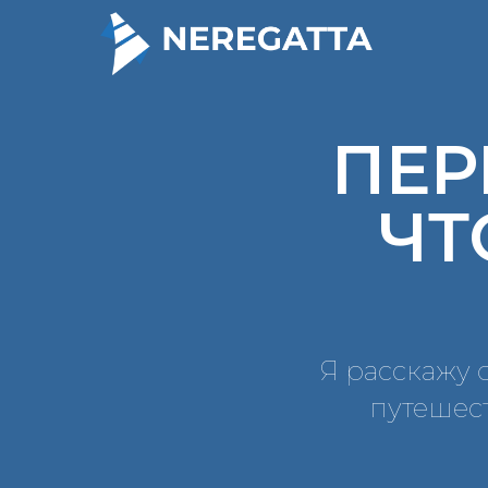
ПЕР
ЧТ
Я расскажу 
путешес