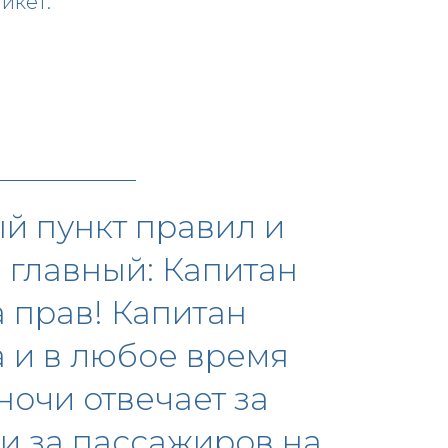
икет.
й пункт правил и
 главный: Капитан
а прав! Капитан
а и в любое время
ночи отвечает за
 и за пассажиров на