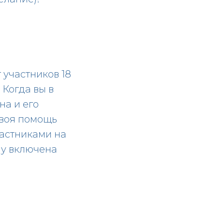
 участников 18
. Когда вы в
на и его
твоя помощь
частниками на
му включена