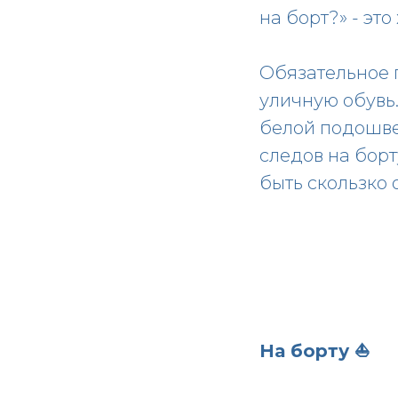
на борт?» - эт
Обязательное п
уличную обувь
белой подошве.
следов на борт
быть скользко 
На борту ⛵️