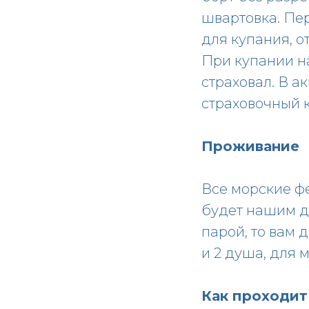
швартовка. Пер
для купания, о
При купании на
страховал. В а
страховочный 
Проживание
Все морские фе
будет нашим д
парой, то вам 
и 2 душа, для 
Как проходит 