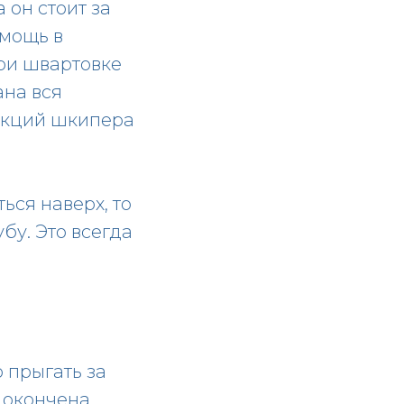
 он стоит за
омощь в
ри швартовке
ана вся
рукций шкипера
ься наверх, то
бу. Это всегда
 прыгать за
 окончена