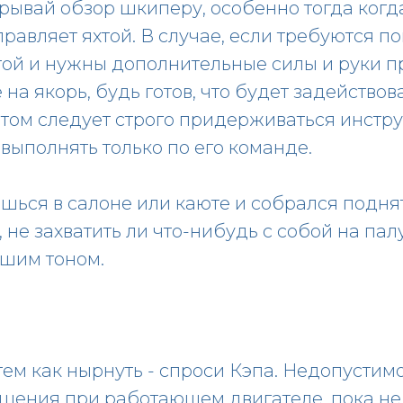
рывай обзор шкиперу, особенно тогда когда
равляет яхтой. В случае, если требуются п
той и нужны дополнительные силы и руки п
 на якорь, будь готов, что будет задействов
этом следует строго придерживаться инст
 выполнять только по его команде.
шься в салоне или каюте и собрался поднят
 не захватить ли что-нибудь с собой на палу
ошим тоном.
тем как нырнуть - спроси Кэпа. Недопустимо
ешения при работающем двигателе, пока не