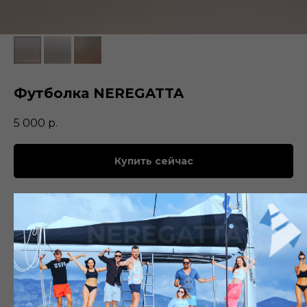
Футболка NEREGATTA
5 000
р.
Купить сейчас
Эта коллекция представлена свежими расцветками с логотипами на
футболках oversize.
Комфортная и износостойкая модель oversize выполнена из
премиум хлопка.
Премиум хлопок.
Классический силуэт.
Круглая горловина.
Длинные рукава.