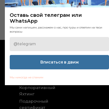
ДЕТАЛИ
Оставь свой телеграм или
Состав100% Премиум хлопок
WhatsApp
Сделано в России
Мы сами напишем, расскажем о нас, про туры и ответим на твои
вопросы
Расписание Туров
Контакты
FAQ
Академия
Вписаться в движ
Капитанов
Отзывы
SHOP
Индивидуальный
Мы никогда не спамим
Яхтинг
О нас
Корпоративный
Яхтинг
Подарочный
сертификат