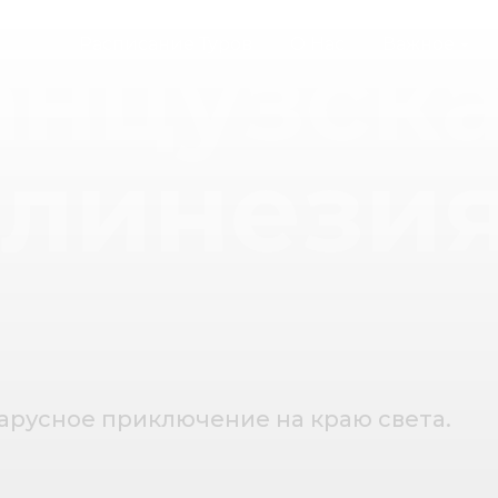
нцузск
Расписание Туров
О Нас
Важное
линези
арусное приключение на краю света.