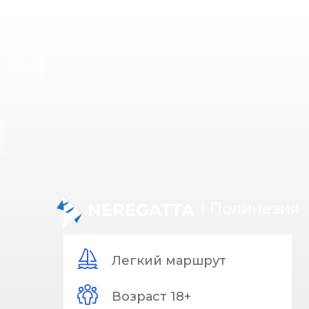
ая
Академия
Частные туры
Контакты
я
l Полинезия
Легкий маршрут
Возраст 18+