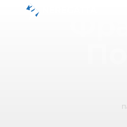
Фра
По
П