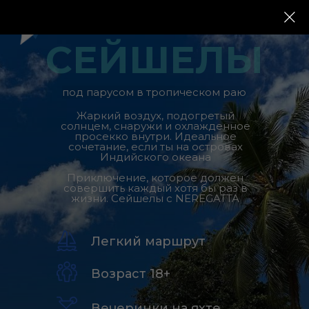
СЕЙШЕЛЫ
под парусом в тропическом раю
Жаркий воздух, подогретый
солнцем, снаружи и охлажденное
просекко внутри. Идеальное
сочетание, если ты на островах
Индийского океана
Приключение, которое должен
совершить каждый хотя бы раз в
жизни. Сейшелы с NEREGATTA
Легкий маршрут
Возраст 18+
Вечеринки на яхте