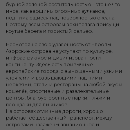
бурной зеленой растительностью – это не что
иное, как вершины огромных вулканов,
поднимающиеся над поверхностью океана.
Поэтому всем островам архипелага присущи
кру­тые бе­рега и гористый рельеф.
Несмотря на свою удаленность от Европы
Азорские острова не уступают по культуре,
инфраструктуре и цивилизованности
континенту. Здесь есть привычные
европейские города, с вымощенными узкими
улочками и возвышающими над ними
церквями, отели и рестораны на любой вкус и
кошелёк, спортивные и развлекательные
центры, благоустроенные парки, пляжи и
площадки для пикников.
На островах отличные дороги, хорошо
работает общественный транспорт, между
островами налажены авиационное и