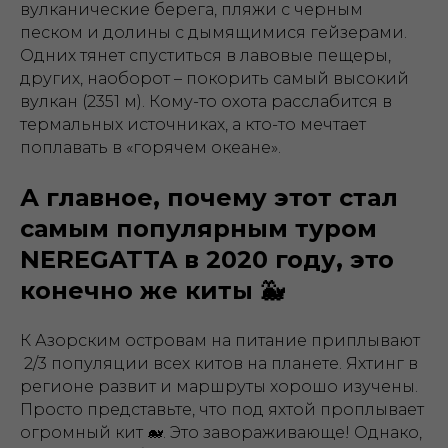
вулканические берега, пляжи с черным
песком и долины с дымящимися гейзерами.
Одних тянет спуститься в лавовые пещеры,
других, наоборот – покорить самый высокий
вулкан (2351 м). Кому-то охота расслабится в
термальных источниках, а кто-то мечтает
поплавать в «горячем океане».
А главное, почему этот стал
самым популярным туром
NEREGATTA в 2020 году, это
конечно же киты 🐳
К Азорским островам на питание приплывают
2/3 популяции всех китов на планете. Яхтинг в
регионе развит и маршруты хорошо изучены.
Просто представьте, что под яхтой проплывает
огромный кит 🐋. Это завораживающе! Однако,