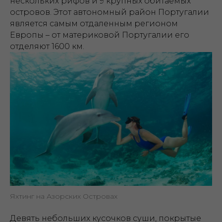
нескольких рифов и 9 крупных обитаемых
островов. Этот ав­то­ном­ный рай­он Пор­ту­га­лии
является самым отдаленным регионом
Европы – от материковой Португалии его
отделяют 1600 км.
Яхтинг на Азорских Островах
Девять небольших кусочков суши, покрытые