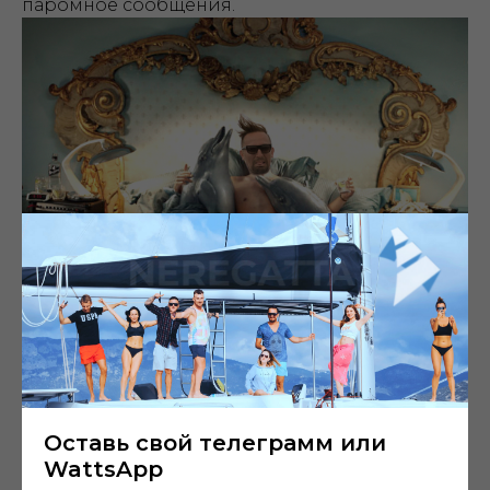
паромное сообщения.
Оставь свой телеграмм или
NEREGATTA остается НЕРЕГАТОЙ даже на Азорах
WattsApp