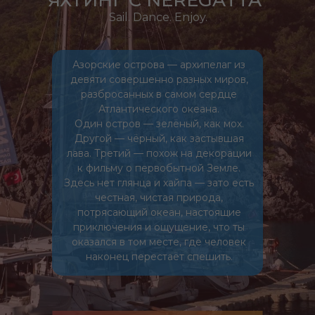
ЯХТИНГ С NEREGATTA
Sail. Dance. Enjoy.
Азорские острова — архипелаг из
девяти совершенно разных миров,
разбросанных в самом сердце
Атлантического океана.
Один остров — зелёный, как мох.
Другой — чёрный, как застывшая
лава. Третий — похож на декорации
к фильму о первобытной Земле.
Здесь нет глянца и хайпа — зато есть
честная, чистая природа,
потрясающий океан, настоящие
приключения и ощущение, что ты
оказался в том месте, где человек
наконец перестаёт спешить.