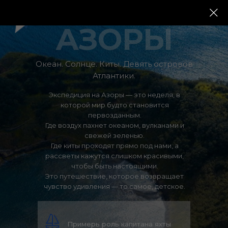
АЗОРЫ
Океан. Солнце. Киты. Девять островов
Атлантики.
Экспедиция на Азоры — это неделя, в
которой мир будто становится
первозданным.
Где воздух пахнет океаном, вулканами и
свежей зеленью.
Где киты проходят прямо под нами, а
рассветы кажутся слишком красивыми,
чтобы быть настоящими.
Это путешествие, которое возвращает
чувство удивления — то самое, детское.
Примерь роль капитана яхты